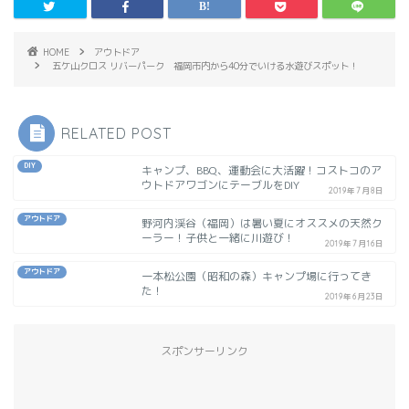
HOME
アウトドア
五ケ山クロス リバーパーク 福岡市内から40分でいける水遊びスポット！
RELATED POST
DIY
キャンプ、BBQ、運動会に大活躍！コストコのア
ウトドアワゴンにテーブルをDIY
2019年7月8日
アウトドア
野河内渓谷（福岡）は暑い夏にオススメの天然ク
ーラー！子供と一緒に川遊び！
2019年7月16日
アウトドア
一本松公園（昭和の森）キャンプ場に行ってき
た！
2019年6月23日
スポンサーリンク