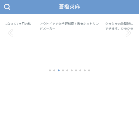
蒼橙英麻
あおとえま モノデザ
蒼橙英麻（あおとえま）の物作りデザイン研究所
軽料理！激安ホットサン
クラクラの攻撃時にユニット表示を2段に
便利ツール
【クラクラ】配置をコ
便利ツール
できます。クラクラ...
5選！