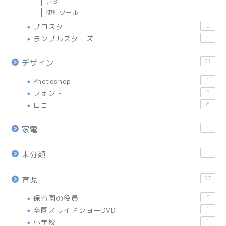
th8
便利ツール
ブロスタ
2
ランブルスターズ
1
21
デザイン
Photoshop
1
フォント
3
ロゴ
6
1
家電
1
未分類
27
育児
保育園の役員
3
卒園スライドショーDVD
1
小学校
1