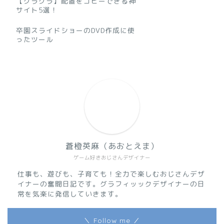
【クラクラ】配置をコピーできる神
サイト5選！
卒園スライドショーのDVD作成に使
ったツール
蒼橙英麻（あおとえま）
ゲーム好きおじさんデザイナー
仕事も、遊びも、子育ても！全力で楽しむおじさんデザ
イナーの奮闘日記です。グラフィッックデザイナーの日
常を気楽に発信していきます。
＼ Follow me ／