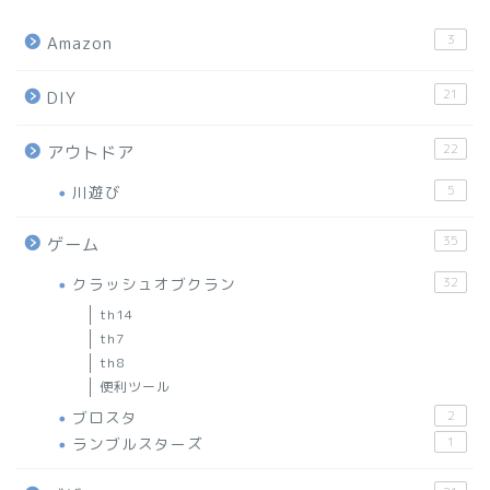
3
Amazon
21
DIY
22
アウトドア
川遊び
5
35
ゲーム
クラッシュオブクラン
32
th14
th7
th8
便利ツール
ブロスタ
2
ランブルスターズ
1