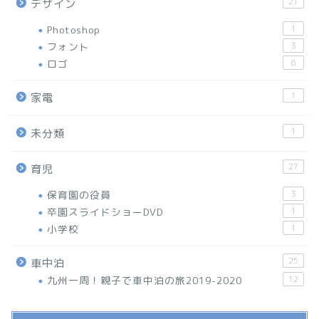
21
デザイン
Photoshop
1
フォント
3
ロゴ
6
1
家電
1
未分類
27
育児
保育園の役員
3
卒園スライドショーDVD
1
小学校
1
25
車中泊
九州一周！親子で車中泊の旅2019-2020
12