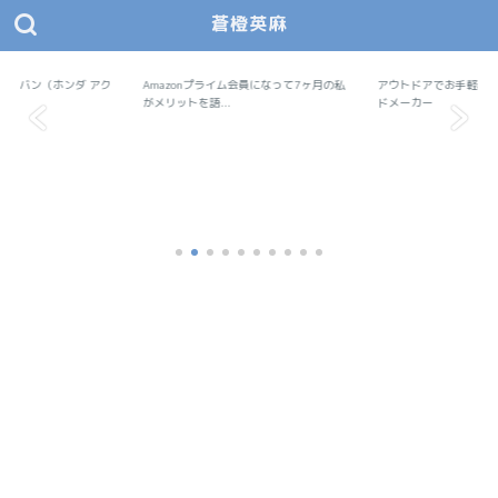
蒼橙英麻
あおとえま モノデザ
蒼橙英麻（あおとえま）の物作りデザイン研究所
で軽バン（ホンダ アク
Amazonプライム会員になって7ヶ月の私
Amazon
アウトドアでお手軽料
アウトドア
..
がメリットを語...
ドメーカー