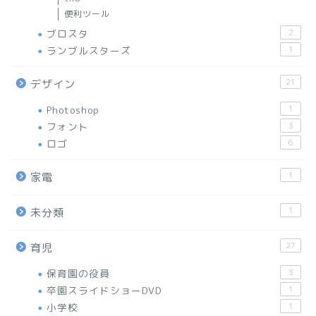
便利ツール
ブロスタ
2
ランブルスターズ
1
21
デザイン
Photoshop
1
フォント
3
ロゴ
6
1
家電
1
未分類
27
育児
保育園の役員
3
卒園スライドショーDVD
1
小学校
1