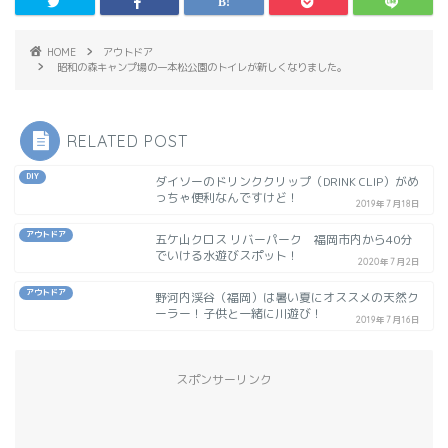
HOME
アウトドア
昭和の森キャンプ場の一本松公園のトイレが新しくなりました。
RELATED POST
DIY
ダイソーのドリンククリップ（DRINK CLIP）がめ
っちゃ便利なんですけど！
2019年7月18日
アウトドア
五ケ山クロス リバーパーク 福岡市内から40分
でいける水遊びスポット！
2020年7月2日
アウトドア
野河内渓谷（福岡）は暑い夏にオススメの天然ク
ーラー！子供と一緒に川遊び！
2019年7月16日
スポンサーリンク