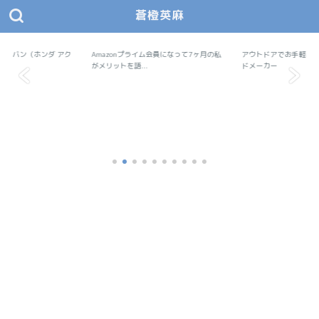
蒼橙英麻
あおとえま モノデザ
蒼橙英麻（あおとえま）の物作りデザイン研究所
で軽バン（ホンダ アク
Amazonプライム会員になって7ヶ月の私
Amazon
アウトドアでお手軽料
アウトドア
..
がメリットを語...
ドメーカー