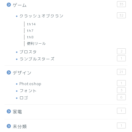
35
ゲーム
クラッシュオブクラン
32
th14
th7
th8
便利ツール
ブロスタ
2
ランブルスターズ
1
21
デザイン
Photoshop
1
フォント
3
ロゴ
6
1
家電
1
未分類