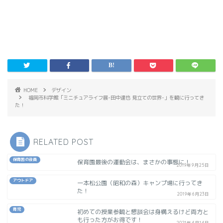
HOME
デザイン
福岡市科学館「ミニチュアライフ展-田中達也 見立ての世界-」を観に行ってき
た！
RELATED POST
保育園の役員
保育園最後の運動会は、まさかの事態に！
2019年9月25日
アウトドア
一本松公園（昭和の森）キャンプ場に行ってき
た！
2019年6月23日
育児
初めての授業参観と懇談会は身構えるけど両方と
も行った方がお得です！
2021年4月14日