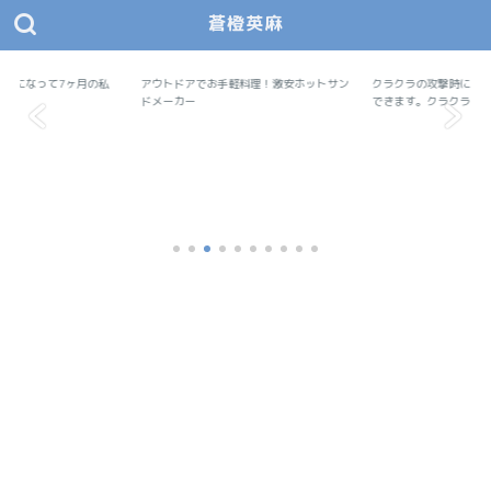
蒼橙英麻
あおとえま モノデザ
蒼橙英麻（あおとえま）の物作りデザイン研究所
ム会員になって7ヶ月の私
アウトドアでお手軽料理！激安ホットサン
アウトドア
クラクラの攻撃時にユニ
便利ツール
ドメーカー
できます。クラクラ...