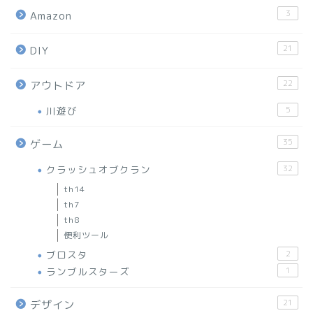
3
Amazon
21
DIY
22
アウトドア
川遊び
5
35
ゲーム
クラッシュオブクラン
32
th14
th7
th8
便利ツール
ブロスタ
2
ランブルスターズ
1
21
デザイン