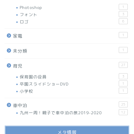
Photoshop
1
フォント
3
ロゴ
6
1
家電
1
未分類
27
育児
保育園の役員
3
卒園スライドショーDVD
1
小学校
1
25
車中泊
九州一周！親子で車中泊の旅2019-2020
12
メタ情報