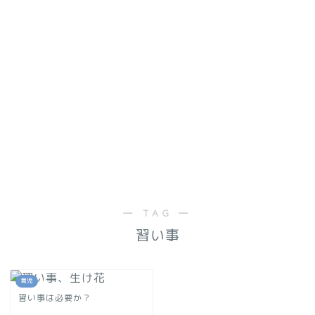
― TAG ―
習い事
育児
習い事は必要か？