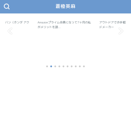
蒼橙英麻
あおとえま モノデザ
蒼橙英麻（あおとえま）の物作りデザイン研究所
で軽バン（ホンダ アク
Amazonプライム会員になって7ヶ月の私
Amazon
アウトドアでお手軽料
アウトドア
..
がメリットを語...
ドメーカー