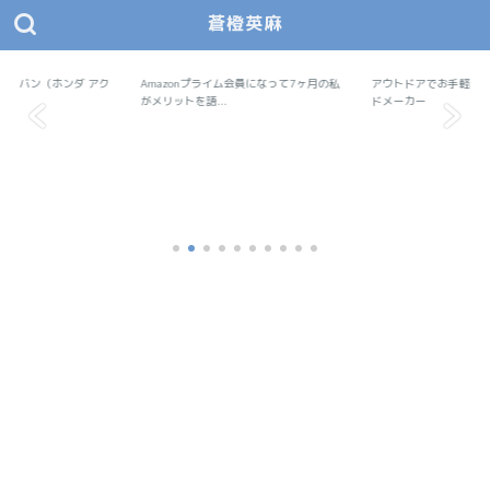
蒼橙英麻
あおとえま モノデザ
蒼橙英麻（あおとえま）の物作りデザイン研究所
で軽バン（ホンダ アク
Amazonプライム会員になって7ヶ月の私
Amazon
アウトドアでお手軽料
アウトドア
..
がメリットを語...
ドメーカー