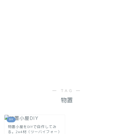
― TAG ―
物置
DIY
物置小屋をDIYで自作してみ
る。2×4材（ツーバイフォー）