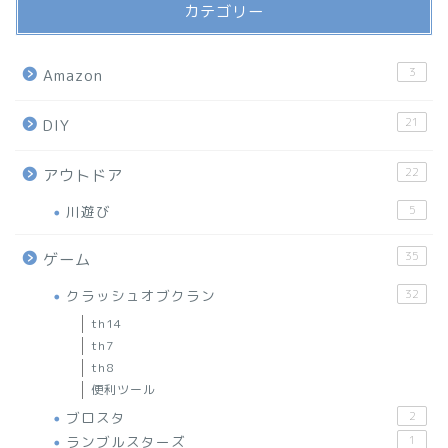
カテゴリー
3
Amazon
21
DIY
22
アウトドア
川遊び
5
35
ゲーム
クラッシュオブクラン
32
th14
th7
th8
便利ツール
ブロスタ
2
ランブルスターズ
1