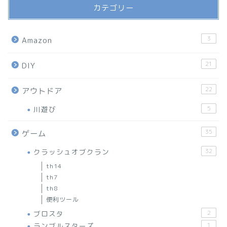
カテゴリー
3
Amazon
21
DIY
22
アウトドア
川遊び
5
35
ゲーム
クラッシュオブクラン
32
th14
th7
th8
便利ツール
ブロスタ
2
ランブルスターズ
1