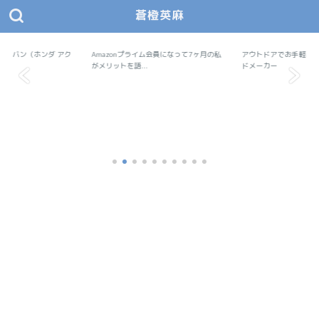
蒼橙英麻
あおとえま モノデザ
蒼橙英麻（あおとえま）の物作りデザイン研究所
で軽バン（ホンダ アク
Amazonプライム会員になって7ヶ月の私
Amazon
アウトドアでお手軽料
アウトドア
..
がメリットを語...
ドメーカー