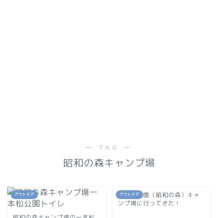
― TAG ―
昭和の森キャンプ場
一本松公園（昭和の森）キャ
アウトドア
アウトドア
ンプ場に行ってきた！
昭和の森キャンプ場の一本松