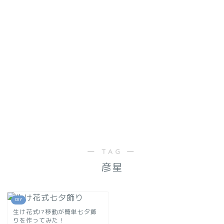
― TAG ―
彦星
DIY
生け花式!?移動が簡単七夕飾
りを作ってみた！