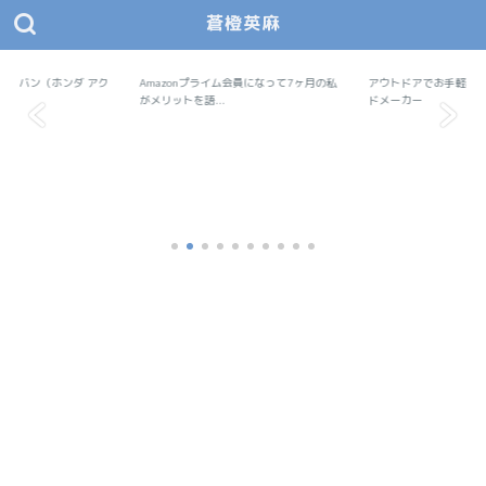
蒼橙英麻
あおとえま モノデザ
蒼橙英麻（あおとえま）の物作りデザイン研究所
で軽バン（ホンダ アク
Amazonプライム会員になって7ヶ月の私
Amazon
アウトドアでお手軽料
アウトドア
..
がメリットを語...
ドメーカー