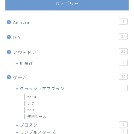
カテゴリー
3
Amazon
21
DIY
22
アウトドア
川遊び
5
35
ゲーム
クラッシュオブクラン
32
th14
th7
th8
便利ツール
ブロスタ
2
ランブルスターズ
1