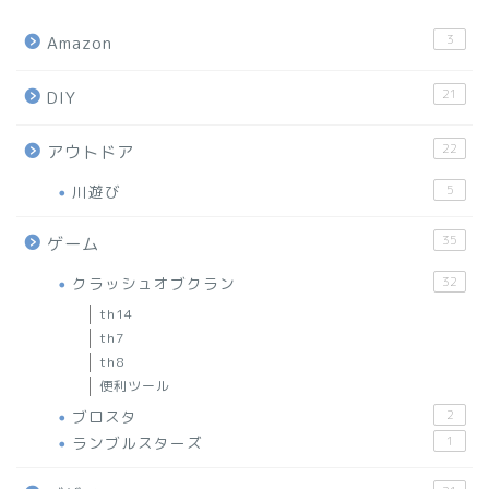
3
Amazon
21
DIY
22
アウトドア
川遊び
5
35
ゲーム
クラッシュオブクラン
32
th14
th7
th8
便利ツール
ブロスタ
2
ランブルスターズ
1