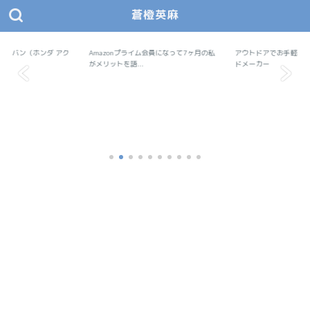
蒼橙英麻
あおとえま モノデザ
蒼橙英麻（あおとえま）の物作りデザイン研究所
で軽バン（ホンダ アク
Amazonプライム会員になって7ヶ月の私
Amazon
アウトドアでお手軽料
アウトドア
..
がメリットを語...
ドメーカー