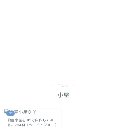
― TAG ―
小屋
DIY
物置小屋をDIYで自作してみ
る。2×4材（ツーバイフォー）