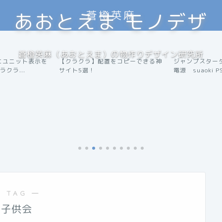
蒼橙英麻
あおとえま モノデザ
蒼橙英麻（あおとえま）の物作りデザイン研究所
にユニット表示を
【クラクラ】配置をコピーできる神
ジャンプスター
便利ツール
アウトドア
クラ...
サイト5選！
電源 suaoki PS.
 TAG ―
子供会