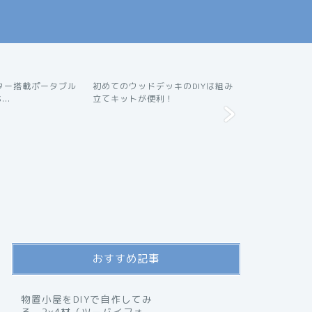
ター搭載ポータブル
初めてのウッドデッキのDIYは組み
壊れやすい任天
DIY
DIY
..
立てキットが便利！
コンは自分で交
おすすめ記事
物置小屋をDIYで自作してみ
る。2×4材（ツーバイフォ