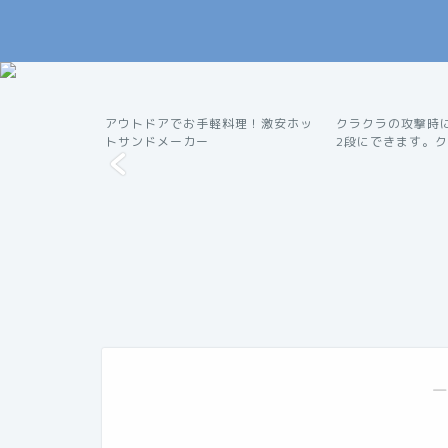
員になって7ヶ
アウトドアでお手軽料理！激安ホッ
クラクラの攻撃時
アウトドア
便利ツール
..
トサンドメーカー
2段にできます。クラ
―