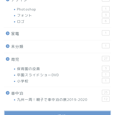
Photoshop
1
フォント
3
ロゴ
6
1
家電
1
未分類
27
育児
保育園の役員
3
卒園スライドショーDVD
1
小学校
1
25
車中泊
九州一周！親子で車中泊の旅2019-2020
12