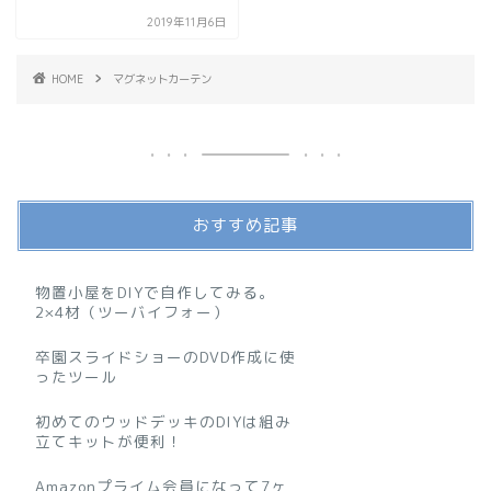
2019年11月6日
HOME
マグネットカーテン
おすすめ記事
物置小屋をDIYで自作してみる。
2×4材（ツーバイフォー）
卒園スライドショーのDVD作成に使
ったツール
初めてのウッドデッキのDIYは組み
立てキットが便利！
Amazonプライム会員になって7ヶ