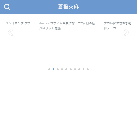
蒼橙英麻
あおとえま モノデザ
蒼橙英麻（あおとえま）の物作りデザイン研究所
で軽バン（ホンダ アク
Amazonプライム会員になって7ヶ月の私
Amazon
アウトドアでお手軽料
アウトドア
..
がメリットを語...
ドメーカー