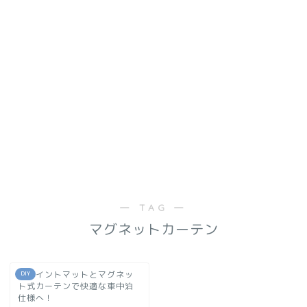
― TAG ―
マグネットカーテン
ジョイントマットとマグネッ
DIY
ト式カーテンで快適な車中泊
仕様へ！