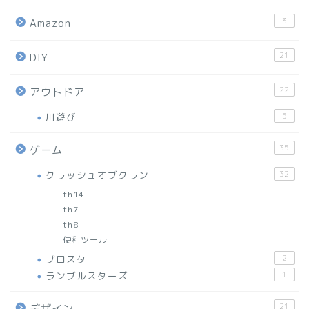
3
Amazon
21
DIY
22
アウトドア
川遊び
5
35
ゲーム
クラッシュオブクラン
32
th14
th7
th8
便利ツール
ブロスタ
2
ランブルスターズ
1
21
デザイン