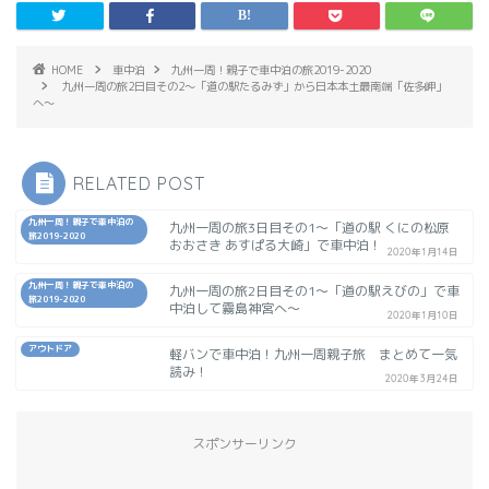
HOME
車中泊
九州一周！親子で車中泊の旅2019-2020
九州一周の旅2日目その2〜「道の駅たるみず」から日本本土最南端「佐多岬」
へ〜
RELATED POST
九州一周！親子で車中泊の
九州一周の旅3日目その1〜「道の駅 くにの松原
旅2019-2020
おおさき あすぱる大崎」で車中泊！
2020年1月14日
九州一周！親子で車中泊の
九州一周の旅2日目その1〜「道の駅えびの」で車
旅2019-2020
中泊して霧島神宮へ〜
2020年1月10日
アウトドア
軽バンで車中泊！九州一周親子旅 まとめて一気
読み！
2020年3月24日
スポンサーリンク