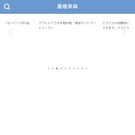
蒼橙英麻
あおとえま モノデザ
蒼橙英麻（あおとえま）の物作りデザイン研究所
ム会員になって7ヶ月の私
アウトドアでお手軽料理！激安ホットサン
アウトドア
クラクラの攻撃時にユニ
便利ツール
ドメーカー
できます。クラクラ...