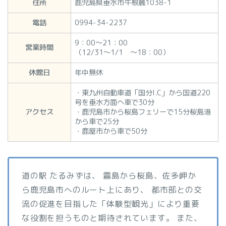
住所
鹿児島県垂水市牛根麓1038-1
電話
0994-34-2237
9：00～21：00
営業時間
（12/31～1/1 ～18：00）
休館日
年中無休
・東九州自動車道「国分I.C」から国道220
号を垂水方面へ車で30分
アクセス
・鹿児島市から桜島フェリーで15分桜島港
から車で25分
・鹿屋市から車で50分
道の駅 たるみずは、 霧島から桜島、佐多岬か
ら鹿児島市へのルート上にあり、 都市部との交
流の促進を目指した「体験型観光」により重要
な役割を担うものと期待されています。 また、