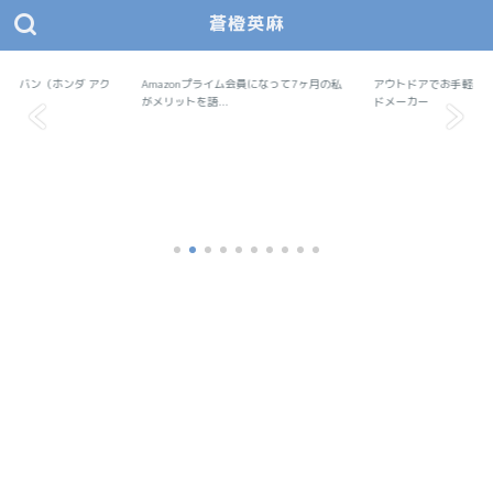
蒼橙英麻
あおとえま モノデザ
蒼橙英麻（あおとえま）の物作りデザイン研究所
で軽バン（ホンダ アク
Amazonプライム会員になって7ヶ月の私
Amazon
アウトドアでお手軽料
アウトドア
..
がメリットを語...
ドメーカー