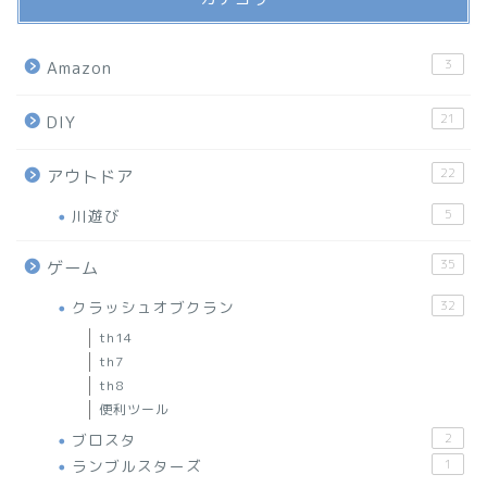
3
Amazon
21
DIY
22
アウトドア
川遊び
5
35
ゲーム
クラッシュオブクラン
32
th14
th7
th8
便利ツール
ブロスタ
2
ランブルスターズ
1