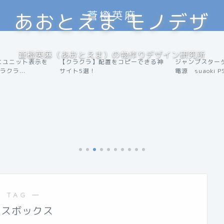
蒼橙英麻
あおとえま モノデザ
蒼橙英麻（あおとえま）の物作りデザイン研究所
にユニット表示を
【クラクラ】配置をコピーできる神
ジャンプスター
便利ツール
アウトドア
クラ...
サイト5選！
電源 suaoki PS.
 TAG ―
イスボックス