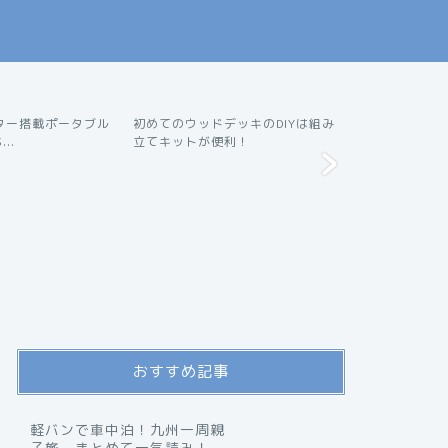
ター搭載ポータブル
初めてのウッドデッキのDIYは組み
壊れやすい任天
DIY
DIY
..
立てキットが便利！
コンは自分で交
おすすめ記事
軽バンで車中泊！九州一周親
子旅 まとめて一気読み！