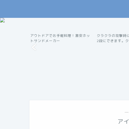
員になって7ヶ
アウトドアでお手軽料理！激安ホッ
クラクラの攻撃時
アウトドア
便利ツール
..
トサンドメーカー
2段にできます。クラ
―
ア